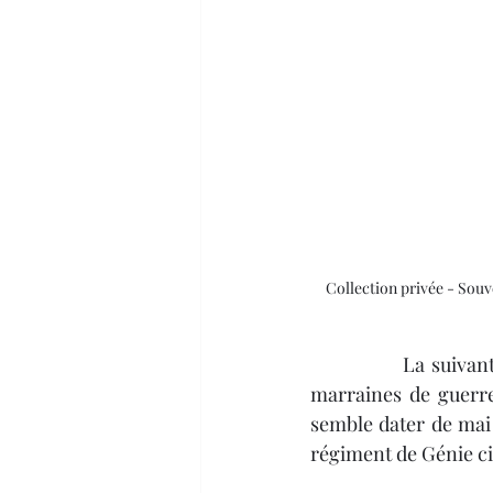
Collection privée - Sou
		La suivante est aussi de 1913 et ressemble beaucoup à ces cartes postales que les 
marraines de guerre
semble dater de mai 1
régiment de Génie ci