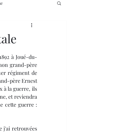
se
tale
e mon grand-père 
1er régiment de 
rand-père Ernest 
à la guerre, ils 
ne, et reviendra 
cette guerre :  
 j'ai retrouvées 