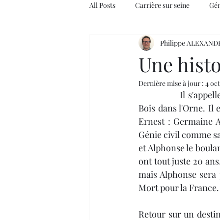
All Posts
Carrière sur seine
Gén
Philippe ALEXAND
Une histo
Dernière mise à jour :
4 oct
		Il s'appelle Alphonse Joseph Isidore CHAUVIN, il est né le 9 avril 1892 à Joué-du-
Bois dans l'Orne. Il 
Ernest : Germaine A
Génie civil comme sap
et Alphonse le boulan
ont tout juste 20 ans
mais Alphonse sera p
Mort pour la France.
Retour sur un destin 