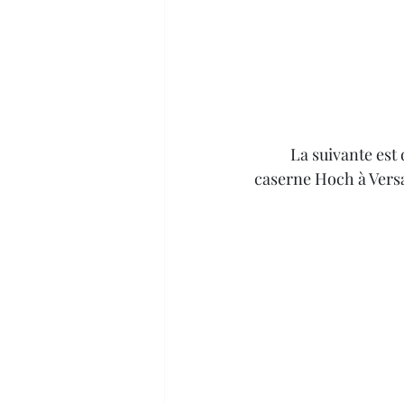
	La suivante est datée du 12 juillet 1914, Germaine est à Carrouges, Alphonse est basé à la 
caserne Hoch à Versai