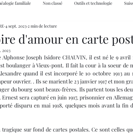
éalogie familiale
Non classé
Outils et technologie
Suis
RE
4 sept. 2023
2 min de lecture
ire d'amour en carte pos
. 2023
est boulanger à Vieux-pont. Il fait la cour à la soeur d
lexandre quand il est incorporé le 10 octobre 1913 au 
eur ouvrier. . Ils se marient le 23 janvier 1917 et mon g
ger du bourg sont beaux-frères. Ils partent tous les deux 
. Ernest sera capturé en juin 1917, prisonnier en Allemag
orté disparu en mai 1918, quelques mois avant la fin de 
tragique sur fond de cartes postales. Ce sont celles que