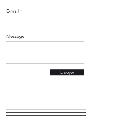
E-mail
Message
Envoyer
© 2023 by Your family origins